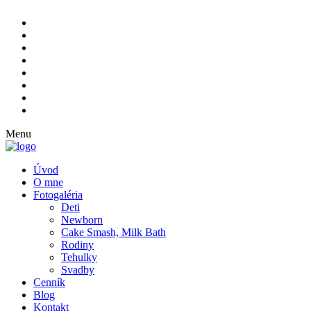
Menu
Úvod
O mne
Fotogaléria
Deti
Newborn
Cake Smash, Milk Bath
Rodiny
Tehulky
Svadby
Cenník
Blog
Kontakt